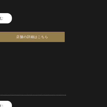
む
、金目鯛の魅力をぞんぶんに味わ
店舗の詳細はこちら
通り金目鯛を専門とする鮮魚居酒
に対応可能な空間をご用意。
彩な料理でご提供いたします。
揃え、
るのも魅力。
む
る