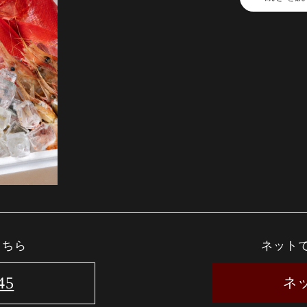
活気ある雰囲気の中、金目鯛の奥深い味
「金目鯛の佐藤グループ」
● 接待や特別な日にふさわしい「金目鯛
● 立ち呑みで気軽に楽しむ「魚と煮込み
● 宴会やカジュアルな会食に最適な「金
新宿三丁目エリアで、それぞれのシーン
さい。
こちら
ネット
45
ネ