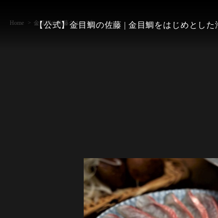
Home
金目鯛の佐藤グループ
【公式】金目鯛の佐藤 | 金目鯛をはじめとし