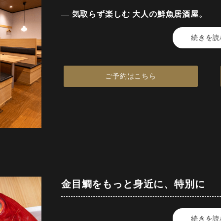
— 気取らず楽しむ 大人の鮮魚居酒屋。
続きを読
木の温もりを感じるカジュアルな空間で
う。
ご予約はこちら
「金目鯛専門 ぞんぶん」は、その名の
屋。
カジュアルな接待・会食や女子会にも。
少人数の大人数の宴会まで多様なシーン
豊洲市場から届くこだわりの金目鯛を、
しゃぶしゃぶ、なめろう、煮付けなど多
厳選された日本各地の銘酒を豊富に取り
金目鯛をもっと身近に、特別に
料理とのペアリングを気取らずに楽しめ
続きを読
金目鯛の魅力を多彩なスタイルで楽しめ