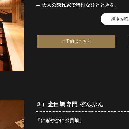
— 大人の隠れ家で特別なひとときを。
続きを読
静かに流れる時間の中で、こだわりの金
「金目鯛の佐藤」は、接待や会食、デー
ご予約はこちら
しい、洗練された空間を備えております
豊洲市場で目利きした最上級の金目鯛を
提供。
お勧めは金目鯛の良さを最大限に楽しめ
変え、旬の素材を活かした繊細な構成。
２）金目鯛専門 ぞんぶん
落ち着いた和の空間で。
上質な時間を求める方々に、心を尽くし
「にぎやかに金目鯛」
時をお届けいたします。