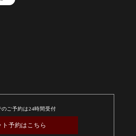
わいを是非ご堪能ください。
の佐藤」
 ぞんぶんスタンド」
目鯛専門 ぞんぶん」
に合った最適な一軒をお選びくだ
でのご予約は24時間受付
ット予約はこちら