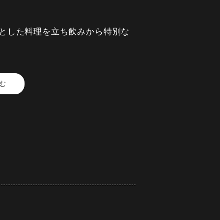
とした料理を立ち飲みから特別な
む
鯛を職人が丁寧に仕込み、一皿一
た日本酒が生み出すペアリング。
ご提案いたします。