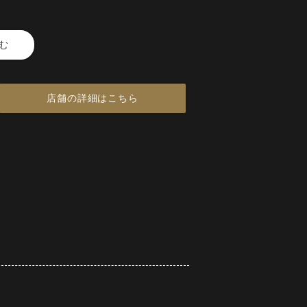
む
目鯛とともに過ごす贅沢。
トディナーなど。特別な日ふさわ
店舗の詳細はこちら
。
職人が一皿ごとに丁寧に仕立てご
る特選コース。季節ごとに内容を
たおもてなしと共に、特別なひと