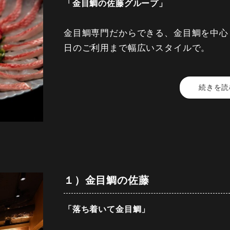
「金目鯛の佐藤グループ」
金目鯛専門だからできる、金目鯛を中心
日のご利用まで幅広いスタイルで。
続きを読
豊洲市場から毎朝直送される新鮮な金目
皿に研ぎ澄まされた技を込めて。
本物の食材を活かした料理と、厳選され
上質な時間を求める大人の方々へ、
シーンに応じた「金目鯛の楽しみ方」を
１）金目鯛の佐藤
「落ち着いて金目鯛」