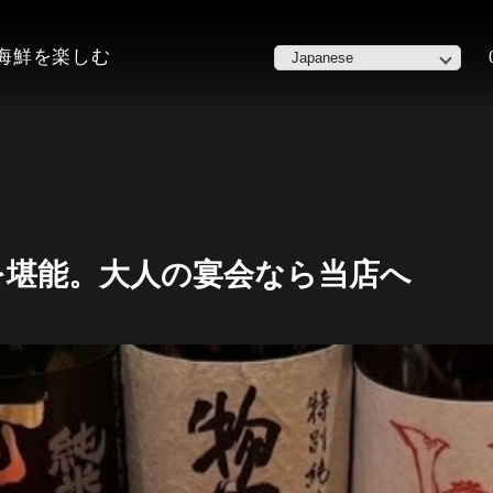
た海鮮を楽しむ
を堪能。大人の宴会なら当店へ