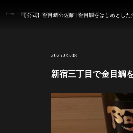
Home
新宿三丁目で金目鯛を堪能。大人の宴会なら当店へ
【公式】金目鯛の佐藤 | 金目鯛をはじめとし
2025.05.08
新宿三丁目で金目鯛