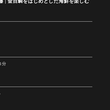
 | 金目鯛をはじめとした海鮮を楽しむ
7
1分
5
3:00