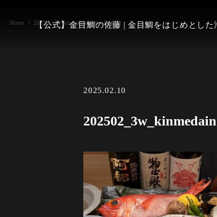
Home
202502_3w_kinmedainosato-shinjuku
【公式】金目鯛の佐藤 | 金目鯛をはじめとし
2025.02.10
202502_3w_kinmedaino