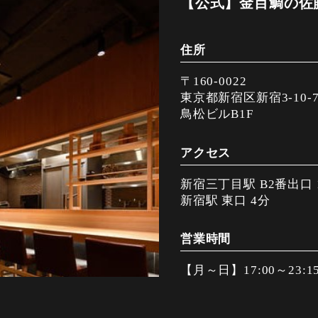
【公式】金目鯛の佐藤
住所
〒160-0022
東京都新宿区新宿3-10-
鳥松ビルB1F
アクセス
新宿三丁目駅 B2番出口 
新宿駅 東口 4分
営業時間
【月～日】17:00～23:1
【祝日、祝前】17:00～2