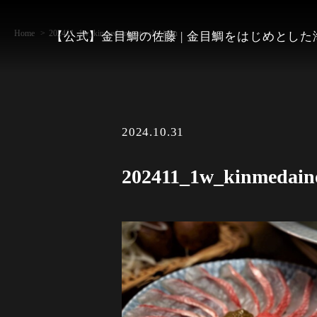
Home
202411_1w_kinmedainosato-shinjuku
【公式】金目鯛の佐藤 | 金目鯛をはじめとし
2024.10.31
202411_1w_kinmedaino