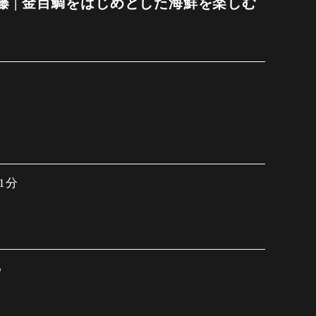
 | 金目鯛をはじめとした海鮮を楽しむ
7
1分
5
3:00