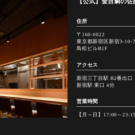
【公式】金目鯛の佐藤
住所
〒160-0022
東京都新宿区新宿3-10-
鳥松ビルB1F
アクセス
新宿三丁目駅 B2番出口 
新宿駅 東口 4分
営業時間
【月～日】17:00～23:1
【祝日、祝前】17:00～2