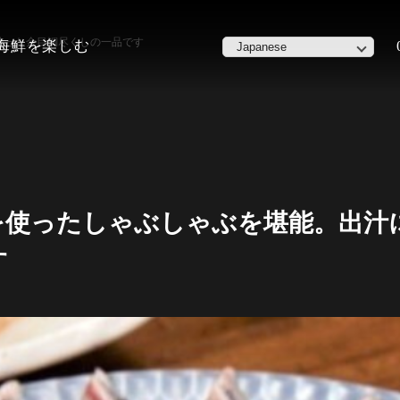
使った金目鯛尽くしの一品です
た海鮮を楽しむ
を使ったしゃぶしゃぶを堪能。出汁
す