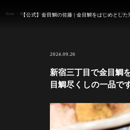
Home
新宿三丁目で金目鯛を使ったしゃぶしゃぶを堪能。出汁にも金目鯛を
【公式】金目鯛の佐藤 | 金目鯛をはじめとし
2024.09.26
新宿三丁目で金目鯛
目鯛尽くしの一品で