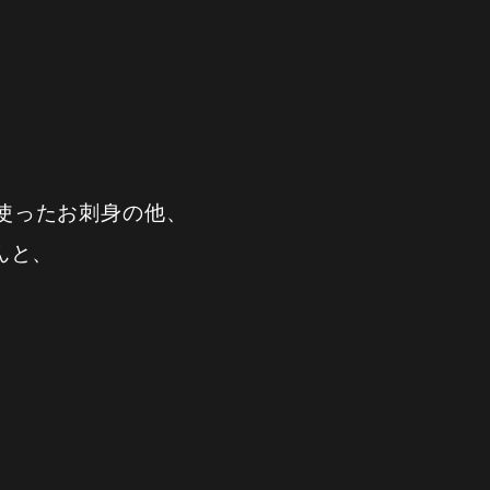
を使ったお刺身の他、
んと、