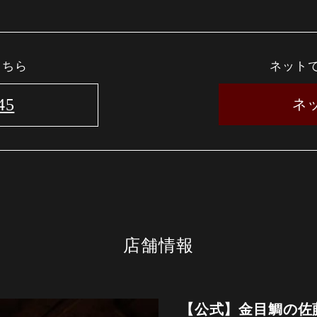
こちら
ネット
45
ネ
店舗情報
【公式】金目鯛の佐藤