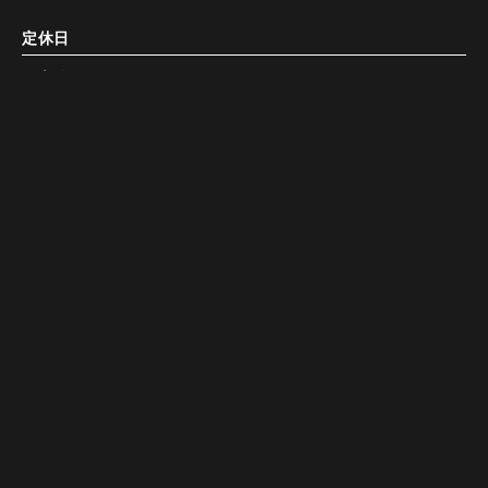
定休日
不定休
決済方法
Google Map
Google Map
電話する
電話する
予約する
予約する
電子マネー利用不可
備考
全席禁煙
最大20名様まで貸切の対応可能。お気軽にお問い合わせくだ
さいませ。