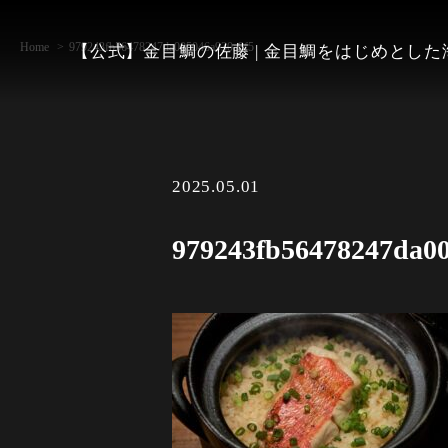
Home
979243fb56478247da005046a930a8f5
【公式】金目鯛の佐藤 | 金目鯛をはじめとし
2025.05.01
979243fb56478247da0