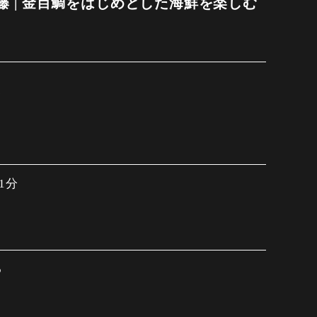
 | 金目鯛をはじめとした海鮮を楽しむ
7
1分
5
3:00