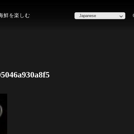
た海鮮を楽しむ
05046a930a8f5