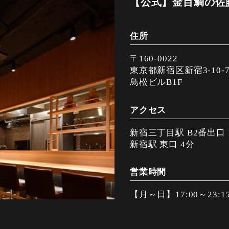
【公式】金目鯛の佐藤
住所
〒160-0022
東京都新宿区新宿3-10-
鳥松ビルB1F
アクセス
新宿三丁目駅 B2番出口 
新宿駅 東口 4分
営業時間
【月～日】17:00～23:1
【祝日、祝前】17:00～2