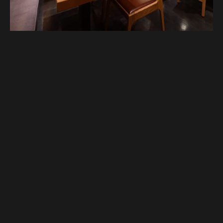
谷歌地图
谷歌地图
电话
电话
预订。
预订。
[官方] 金线鲷佐藤 | 享用金线鲷和其他海鲜。