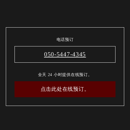
电话预订
050-5447-4345
全天 24 小时提供在线预订。
点击此处在线预订。