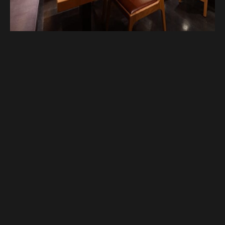
谷歌地图
谷歌地图
电话
电话
预订。
预订。
[官方] 金线鲷佐藤 | 享用金线鲷和其他海鲜。