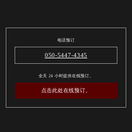
电话预订
050-5447-4345
全天 24 小时提供在线预订。
点击此处在线预订。