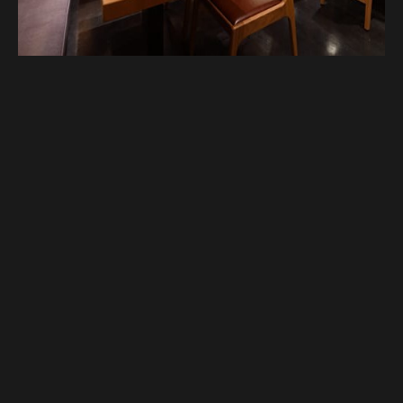
谷歌地图
谷歌地图
电话
电话
预订。
预订。
[官方] 金线鲷佐藤 | 享用金线鲷和其他海鲜。