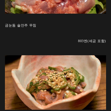
금눈돔 술안주 무침
803엔(세금 포함)