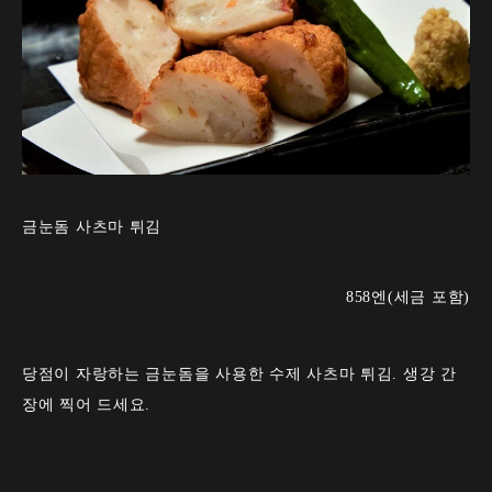
금눈돔 사츠마 튀김
858엔(세금 포함)
당점이 자랑하는 금눈돔을 사용한 수제 사츠마 튀김. 생강 간
장에 찍어 드세요.