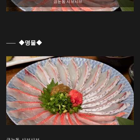
◆명물◆
금눈돔 샤브샤브