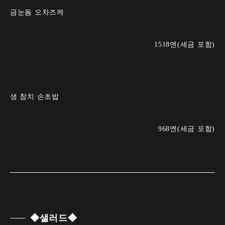
금눈돔 오차즈케
1518엔(세금 포함)
생 참치 손초밥
968엔(세금 포함)
◆샐러드◆