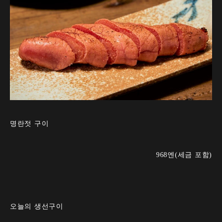
명란젓 구이
968엔(세금 포함)
오늘의 생선구이