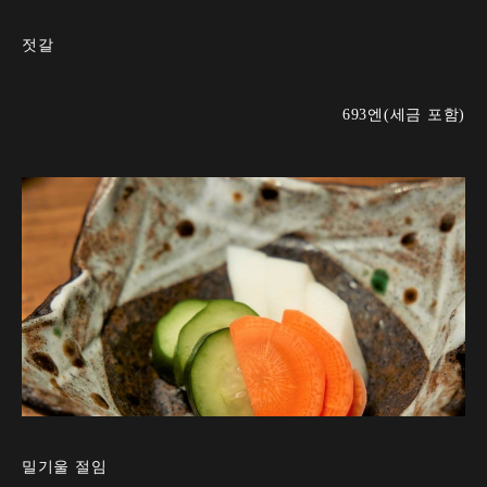
젓갈
693엔(세금 포함)
밀기울 절임