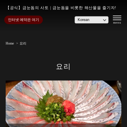
【공식】금눈돔의 사토 | 금눈돔을 비롯한 해산물을 즐기자!
인터넷 예약은 여기
Home
요리
요리