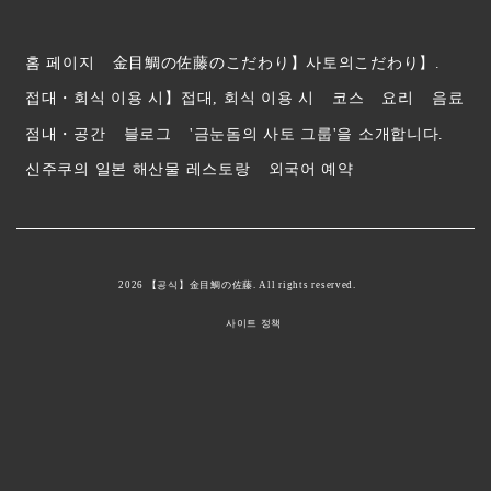
홈 페이지
金目鯛の佐藤のこだわり】사토의こだわり】.
접대・회식 이용 시】접대, 회식 이용 시
코스
요리
음료
점내・공간
블로그
'금눈돔의 사토 그룹'을 소개합니다.
신주쿠의 일본 해산물 레스토랑
외국어 예약
2026 【공식】金目鯛の佐藤. All rights reserved.
사이트 정책