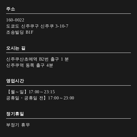
주소
160-0022
도쿄도 신주쿠구 신주쿠 3-10-7
조송빌딩 B1F
오시는 길
신주쿠산초메역 B2번 출구 1 분
신주쿠역 동쪽 출구 4분
영업시간
【월～일】17:00～23:15
공휴일・공휴일 전】17:00～23:00
정기휴일
부정기 휴무