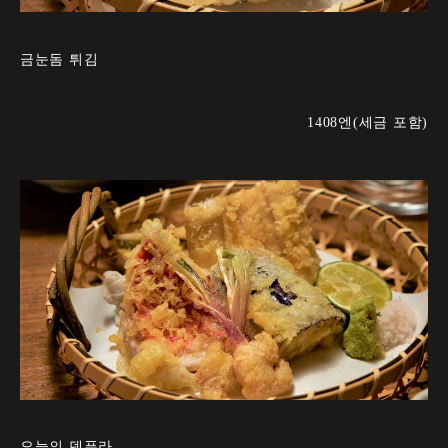
금눈돔 튀김
1408엔(세금 포함)
오늘의 덴푸라