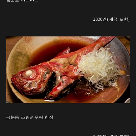
2838엔(세금 포함)
금눈돔 조림※수량 한정