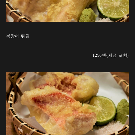
붕장어 튀김
1298엔(세금 포함)