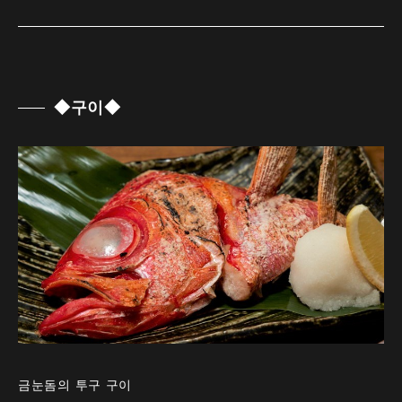
◆구이◆
금눈돔의 투구 구이