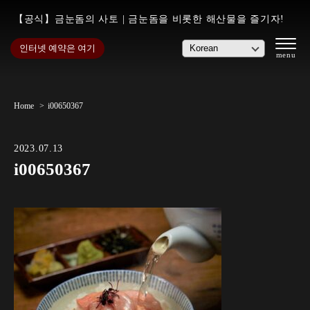
【공식】금눈돔의 사토 | 금눈돔을 비롯한 해산물을 즐기자!
인터넷 예약은 여기
Home
i00650367
2023.07.13
i00650367