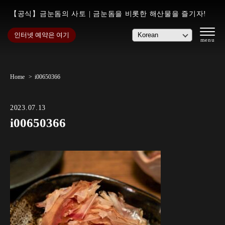
【공식】금눈돔의 사토 | 금눈돔을 비롯한 해산물을 즐기자!
인터넷 예약은 여기
Home
i00650366
2023.07.13
i00650366