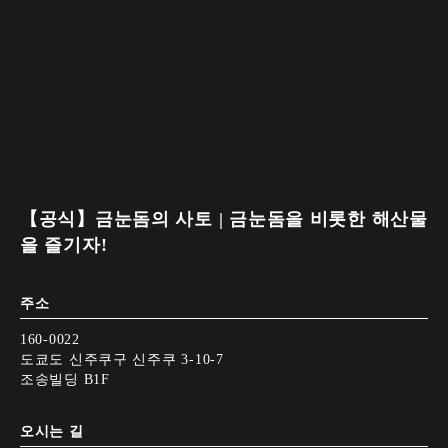
【공식】금눈돔의 사토 | 금눈돔을 비롯한 해산물
을 즐기자!
주소
160-0022
도쿄도 신주쿠구 신주쿠 3-10-7
조송빌딩 B1F
오시는 길