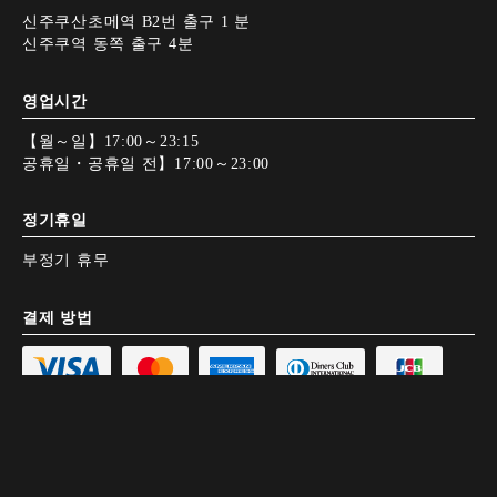
신주쿠산초메역 B2번 출구 1 분
신주쿠역 동쪽 출구 4분
영업시간
【월～일】17:00～23:15
공휴일・공휴일 전】17:00～23:00
정기휴일
부정기 휴무
결제 방법
전자화폐 사용 불가
Google Map
Google Map
전화하기
전화하기
예약하기
예약하기