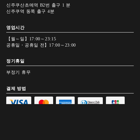
신주쿠산초메역 B2번 출구 1 분
신주쿠역 동쪽 출구 4분
영업시간
【월～일】17:00～23:15
공휴일・공휴일 전】17:00～23:00
정기휴일
부정기 휴무
결제 방법
전자화폐 사용 불가
Google Map
Google Map
전화하기
전화하기
예약하기
예약하기