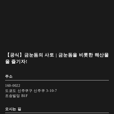
【공식】금눈돔의 사토 | 금눈돔을 비롯한 해산물
을 즐기자!
주소
160-0022
도쿄도 신주쿠구 신주쿠 3-10-7
조송빌딩 B1F
오시는 길