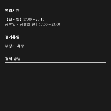
영업시간
【월～일】17:00～23:15
공휴일・공휴일 전】17:00～23:00
정기휴일
부정기 휴무
결제 방법
Google Map
Google Map
전화하기
전화하기
예약하기
예약하기
전자화폐 사용 불가
비고