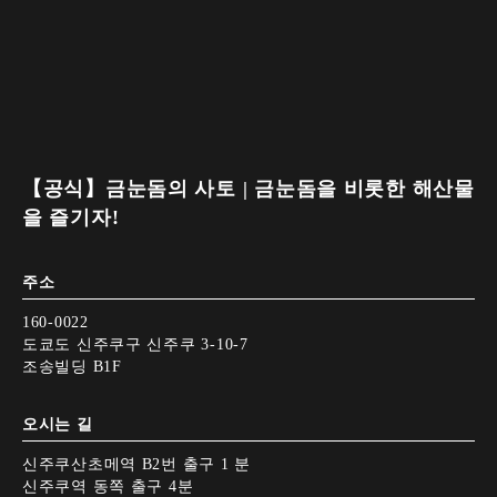
【공식】금눈돔의 사토 | 금눈돔을 비롯한 해산물
을 즐기자!
주소
160-0022
도쿄도 신주쿠구 신주쿠 3-10-7
조송빌딩 B1F
오시는 길
신주쿠산초메역 B2번 출구 1 분
신주쿠역 동쪽 출구 4분