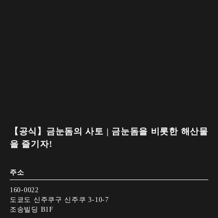
【공식】금눈돔의 사토 | 금눈돔을 비롯한 해산물
을 즐기자!
주소
160-0022
도쿄도 신주쿠구 신주쿠 3-10-7
조송빌딩 B1F