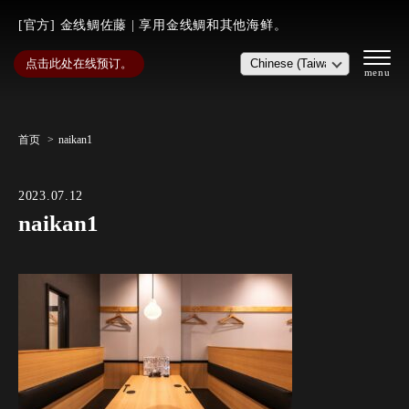
[官方] 金线鲷佐藤 | 享用金线鲷和其他海鲜。
点击此处在线预订。
首页
naikan1
2023.07.12
naikan1