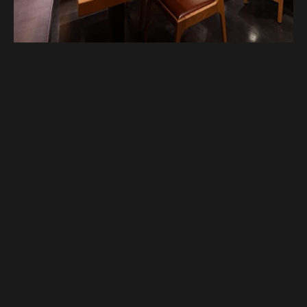
谷歌地图
谷歌地图
电话
电话
预订。
预订。
[官方] 金线鲷佐藤 | 享用金线鲷和其他海鲜。