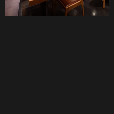
谷歌地图
谷歌地图
电话
电话
预订。
预订。
[官方] 金线鲷佐藤 | 享用金线鲷和其他海鲜。