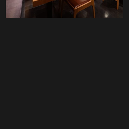
谷歌地图
谷歌地图
电话
电话
预订。
预订。
[官方] 金线鲷佐藤 | 享用金线鲷和其他海鲜。