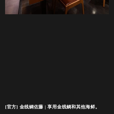
[官方] 金线鲷佐藤 | 享用金线鲷和其他海鲜。