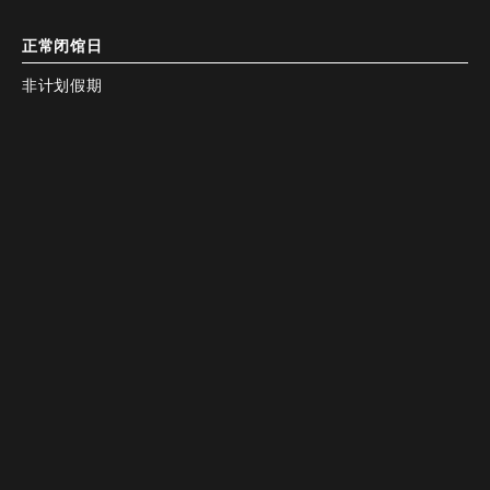
正常闭馆日
非计划假期
付款方式
谷歌地图
谷歌地图
电话
电话
预订。
预订。
没有电子货币
备注
所有区域禁止吸烟
最多可预订 20 人。请随时与我们联系。