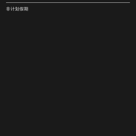
非计划假期
付款方式
谷歌地图
谷歌地图
电话
电话
预订。
预订。
没有电子货币
备注
所有区域禁止吸烟
最多可预订 20 人。请随时与我们联系。