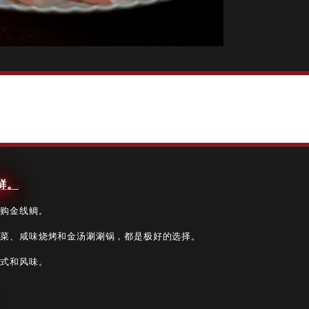
鲜。
采购金线鲷。
煨菜、咸味烧烤和金汤涮涮锅，都是极好的选择。
形式和风味。