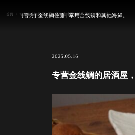
首页
专营金线鲷的居酒屋，是新宿地区宴请和用餐的理想场所。
[官方] 金线鲷佐藤 | 享用金线鲷和其他海鲜。
2025.05.16
专营金线鲷的居酒屋