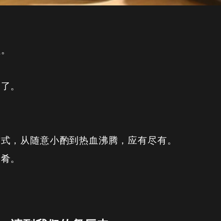
员。
物了。
方式，从随意小酌到热血沸腾，应有尽有。
菜肴。