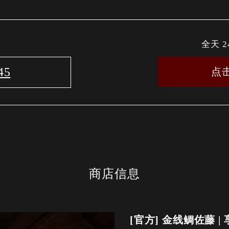
全天 
45
点
商店信息
[官方] 金线鲷佐藤 