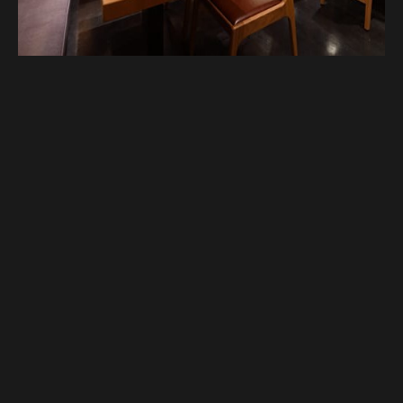
谷歌地图
谷歌地图
电话
电话
预订。
预订。
[官方] 金线鲷佐藤 | 享用金线鲷和其他海鲜。