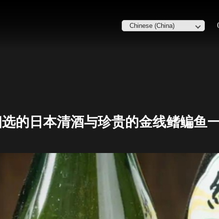
细选的日本清酒与珍贵的金线鳍鳊鱼