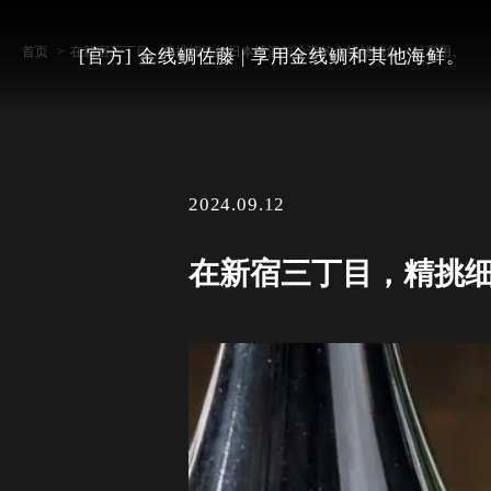
首页
在新宿三丁目，精挑细选的日本清酒与珍贵的金线鳍鳊鱼一起享用。
[官方] 金线鲷佐藤 | 享用金线鲷和其他海鲜。
2024.09.12
在新宿三丁目，精挑