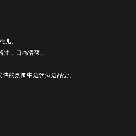
玩意儿。
酱油，口感清爽、
愉快的氛围中边饮酒边品尝。
。