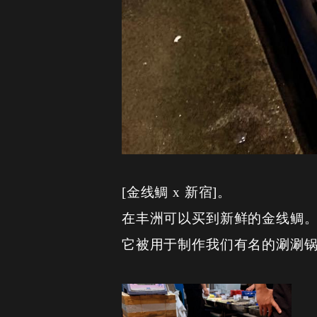
[金线鲷 x 新宿]。
在丰洲可以买到新鲜的金线鲷
它被用于制作我们有名的涮涮