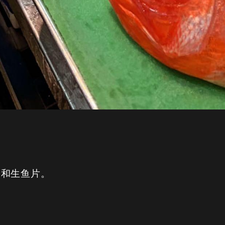
。
锅和生鱼片。