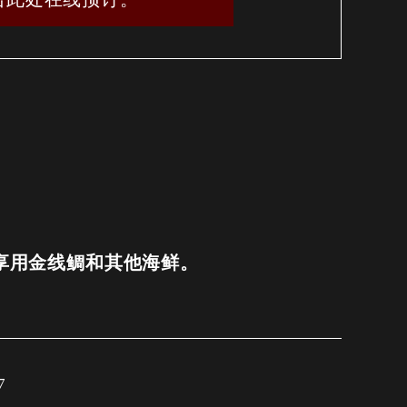
| 享用金线鲷和其他海鲜。
7