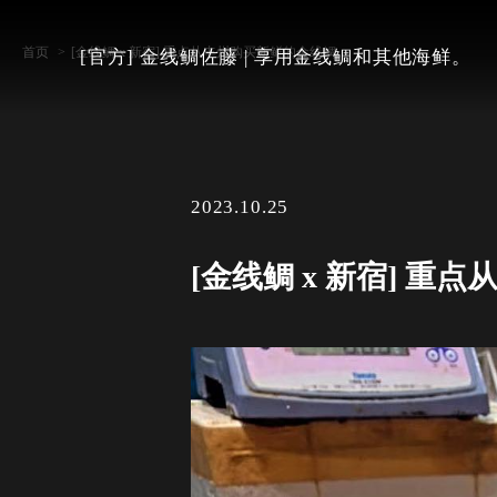
首页
[金线鲷 x 新宿] 重点从丰州购买新鲜的金线鲷。
[官方] 金线鲷佐藤 | 享用金线鲷和其他海鲜。
2023.10.25
[金线鲷 x 新宿] 