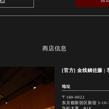
45
商店信息
[官方] 金线鲷佐藤 
地址
〒160-0022
东京都新宿区新宿 3-10-
鸟松大厦，B1F。